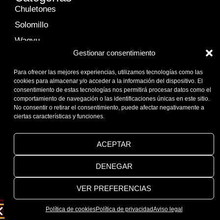
Chuletones
Solomillo
Wagyu
Gestionar consentimiento
Hamburguesas
Carpaccios
Para ofrecer las mejores experiencias, utilizamos tecnologías como las
Contacto
cookies para almacenar y/o acceder a la información del dispositivo. El
consentimiento de estas tecnologías nos permitirá procesar datos como el
comportamiento de navegación o las identificaciones únicas en este sitio.
info@carnesdivins.com
No consentir o retirar el consentimiento, puede afectar negativamente a
ciertas características y funciones.
Aviso legal
Política de privacidad
ACEPTAR
Política de cookies
Condiciones generales de compra
DENEGAR
© 2025 Carnes Divins
Desarrollado por
eikō studio
VER PREFERENCIAS
Política de cookies
Política de privacidad
Aviso legal
No distribuimos a hostelería ni restaurantes