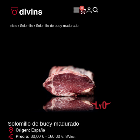
0
Inicio
/
Solomillo
/ Solomillo de buey madurado
Solomillo de buey madurado
Origen:
España
Precio:
80,00
€
-
160,00
€
IVA incl.